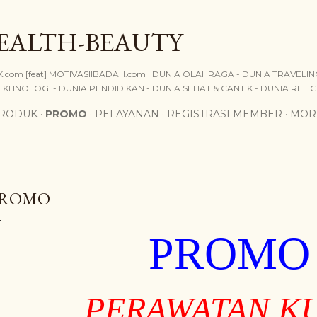
Skip to main content
EALTH-BEAUTY
.com [feat] MOTIVASIIBADAH.com | DUNIA OLAHRAGA - DUNIA TRAVELING 
KHNOLOGI - DUNIA PENDIDIKAN - DUNIA SEHAT & CANTIK - DUNIA RELIGI, 
PRODUK
PROMO
PELAYANAN
REGISTRASI MEMBER
MOR
PROMO
PROMO
PERAWATAN KU