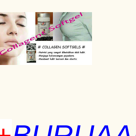
+
BURUAA