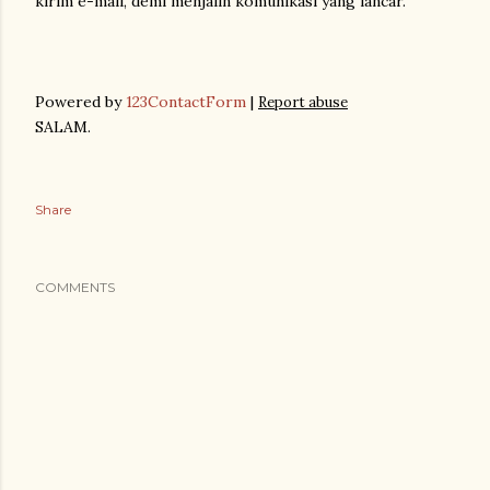
kirim e-mail, demi menjalin komunikasi yang lancar.
Powered by
123ContactForm
|
Report abuse
SALAM.
Share
COMMENTS