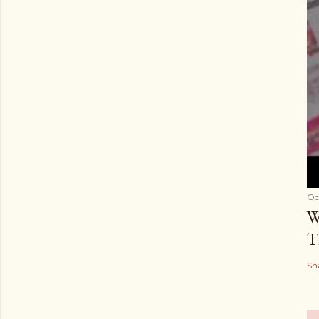
Oc
W
T
Sh