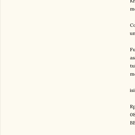
Kh
mo
Co
un
Fu
as
t
me
is
R
08
B