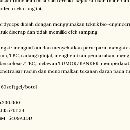
asiat tumbuhan ini sudah terbukti sejak ratusan tahun dan
dern sekarang ini.
rdyceps diolah dengan menggunakan teknik bio-engineeri
tuk diserap dan tidak memiliki efek samping.
ngsi : menguatkan dan menyehatkan paru-paru ,mengatasi
ma, TBC, radang) ginjal, menghentikan pendarahan, meng
ubercolosis/TBC, melawan TUMOR/KANKER, memperkuat si
netralisir racun dan menormalkan tekanan darah pada tu
i 60softgel/botol
p.230.000
1355713134
BM : 5409A3DD