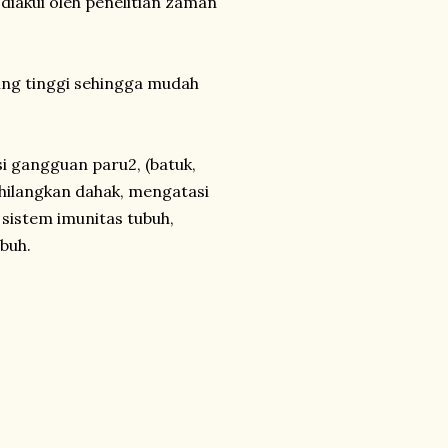
 diakui oleh penelitian zaman
ng tinggi sehingga mudah
 gangguan paru2, (batuk,
hilangkan dahak, mengatasi
stem imunitas tubuh,
buh.